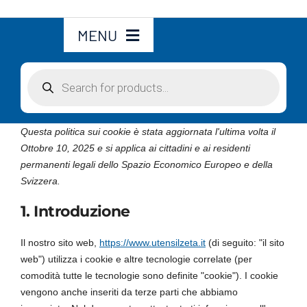
MENU
Products
Home
search
Chi siamo
Questa politica sui cookie è stata aggiornata l'ultima volta il
Ottobre 10, 2025 e si applica ai cittadini e ai residenti
permanenti legali dello Spazio Economico Europeo e della
Utensili
Svizzera.
1. Introduzione
Accessori
Il nostro sito web,
https://www.utensilzeta.it
(di seguito: "il sito
Servizi
web") utilizza i cookie e altre tecnologie correlate (per
comodità tutte le tecnologie sono definite "cookie"). I cookie
vengono anche inseriti da terze parti che abbiamo
Account