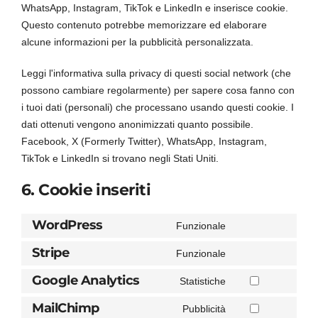
WhatsApp, Instagram, TikTok e LinkedIn e inserisce cookie.
Questo contenuto potrebbe memorizzare ed elaborare
alcune informazioni per la pubblicità personalizzata.
Leggi l'informativa sulla privacy di questi social network (che
possono cambiare regolarmente) per sapere cosa fanno con
i tuoi dati (personali) che processano usando questi cookie. I
dati ottenuti vengono anonimizzati quanto possibile.
Facebook, X (Formerly Twitter), WhatsApp, Instagram,
TikTok e LinkedIn si trovano negli Stati Uniti.
6. Cookie inseriti
WordPress
Funzionale
Consent
to
Stripe
Funzionale
Consent
service
to
Google Analytics
Statistiche
wordpress
Consent
service
to
MailChimp
Pubblicità
stripe
Consent