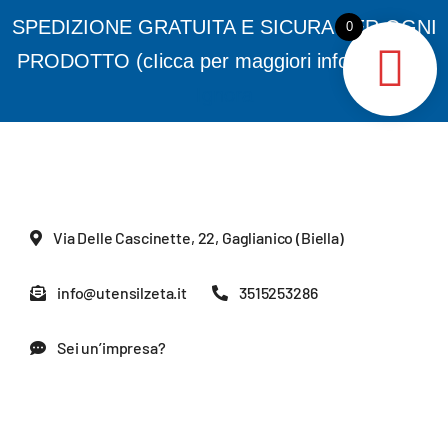
Skip


SPEDIZIONE GRATUITA E SICURA PER OGNI
Apr 30:
ATTENZIONE: TRUFFA PISTOLE LASER ANT
0
to
PRODOTTO (cIicca per maggiori informazioni)
content
Ignora
Via Delle Cascinette, 22, Gaglianico (Biella)
info@utensilzeta.it
3515253286
Sei un’impresa?