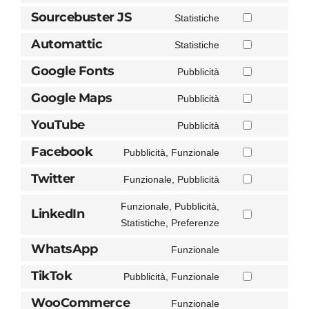
service
to
Sourcebuster JS
Statistiche
google-
Consent
service
analytics
to
Automattic
Statistiche
mailchimp
Consent
service
to
Google Fonts
Pubblicità
sourcebuster-
Consent
service
js
to
Google Maps
Pubblicità
automattic
Consent
service
to
YouTube
Pubblicità
google-
Consent
service
fonts
to
Facebook
Pubblicità, Funzionale
google-
Consent
service
maps
to
Twitter
Funzionale, Pubblicità
youtube
Consent
service
to
Funzionale, Pubblicità,
facebook
LinkedIn
service
Consent
Statistiche, Preferenze
twitter
to
WhatsApp
Funzionale
service
Consent
linkedin
to
TikTok
Pubblicità, Funzionale
Consent
service
to
WooCommerce
Funzionale
whatsapp