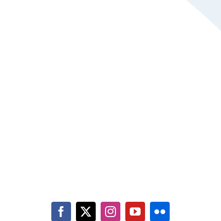
Indirizzo: Via delle Cascinette, 22, Gaglianico (Biella)
Mail:
info@utensilzeta.it
Tel: 3515253286
P.IVA: 01617690027