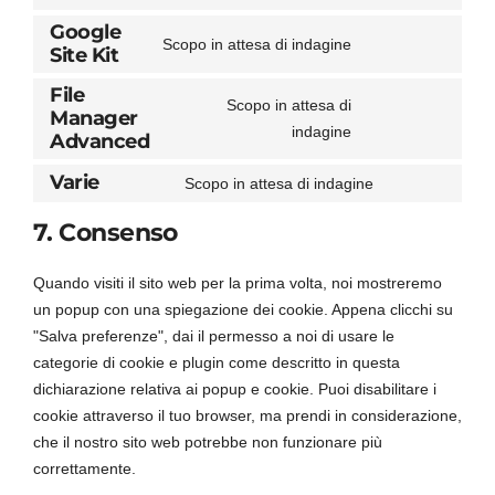
Consent
service
Google
to
tiktok
Scopo in attesa di indagine
Site Kit
service
Consent
woocommerce
to
File
Scopo in attesa di
service
Manager
Consent
indagine
google-
Advanced
to
site-
Varie
Scopo in attesa di indagine
service
kit
Consent
file-
to
7. Consenso
manager-
service
advanced
varie
Quando visiti il sito web per la prima volta, noi mostreremo
un popup con una spiegazione dei cookie. Appena clicchi su
"Salva preferenze", dai il permesso a noi di usare le
categorie di cookie e plugin come descritto in questa
dichiarazione relativa ai popup e cookie. Puoi disabilitare i
cookie attraverso il tuo browser, ma prendi in considerazione,
che il nostro sito web potrebbe non funzionare più
correttamente.