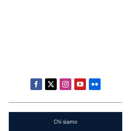
Indirizzo: Via delle Cascinette, 22, Gaglianico (Biella)
Mail:
info@utensilzeta.it
Tel: 3515253286
P.IVA: 01617690027
Chi siamo