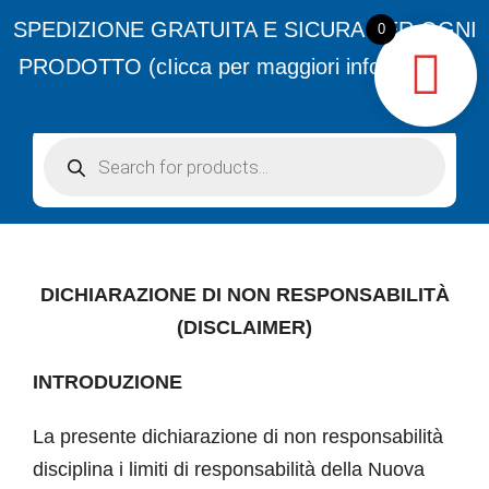
Skip


SPEDIZIONE GRATUITA E SICURA PER OGNI
Apr 30:
ATTENZIONE: TRUFFA PISTOLE LASER ANT
0
to
PRODOTTO (cIicca per maggiori informazioni)
MENU
content
Ignora
Products
Home
search
Chi siamo
DICHIARAZIONE DI NON RESPONSABILITÀ
Utensili
(DISCLAIMER)
Accessori
INTRODUZIONE
Servizi
La presente dichiarazione di non responsabilità
disciplina i limiti di responsabilità della Nuova