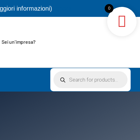


ori informazioni)
Ignora
0
Sei un’impresa?
Products
search