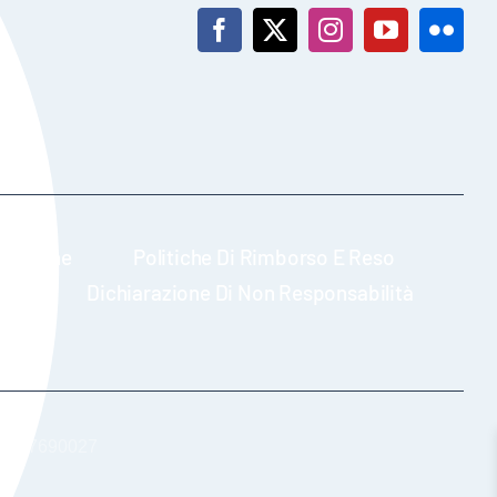
edizione
Politiche Di Rimborso E Reso
UE)
Dichiarazione Di Non Responsabilità
: 01617690027