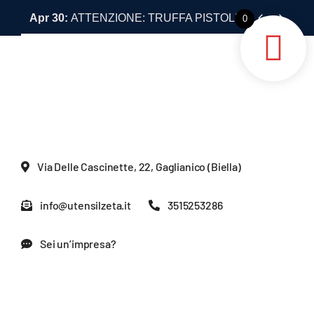
Skip


Apr 30:
ATTENZIONE: TRUFFA PISTOLE LASER ANT
0
to
content
Via Delle Cascinette, 22, Gaglianico (Biella)
info@utensilzeta.it
3515253286
Sei un’impresa?