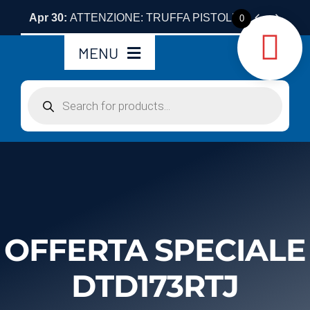
Skip


Apr 30:
ATTENZIONE: TRUFFA PISTOLE LASER ANT
0
to
MENU
content
Products
Home
search
Chi siamo
Utensili
Accessori
OFFERTA SPECIALE
Servizi
DTD173RTJ