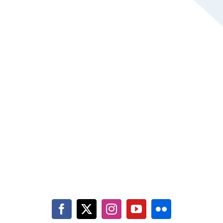
Indirizzo: Via delle Cascinette, 22, Gaglianico (Biella)
Mail:
info@utensilzeta.it
Tel: 3515253286
P.IVA: 01617690027